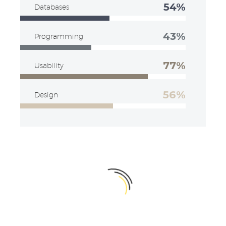
54%
Databases
43%
Programming
77%
Usability
56%
Design