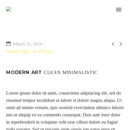


March 31, 2016
Splash Light - 01 (Demo)
MODERN ART
CLEAN MINIMALISTIC
Lorem ipsum dolor sit amet, consectetur adipisicing elit, sed do
eiusmod tempor incididunt ut labore et dolore magna aliqua. Ut
enim ad minim veniam, quis nostrud exercitation ullamco laboris
nisi ut aliquip ex ea commodo consequat. Duis aute irure dolor
in reprehenderit in voluptate velit esse cillum dolore eu fugiat
nulla pariatur. Sed ut spiciatis unde omnis iste natus error sit