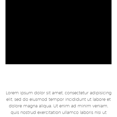
Lorem ipsum dolor sit amet, consectetur adipisicing
elit, sed do eiusmod tempor incididunt ut labore et
dolore magna aliqua. Ut enim ad minim veniam,
quis nostrud exercitation ullamco laboris nisi ut