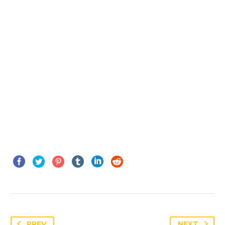
magna aliqua. Ut enim ad
minim veniam, quis nostrud
exercitation ullamco
PASTORS JOHN & LOIS SPINELLA
Senior Pastors
In response to the grace and
PREV
NEXT