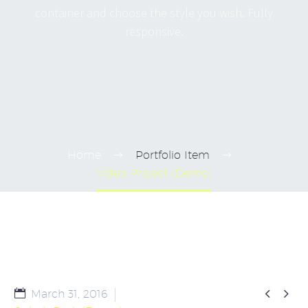
container and choose the style you wish. Fully
responsive.
Home
Portfolio Item
Video Project (Demo)


March 31, 2016