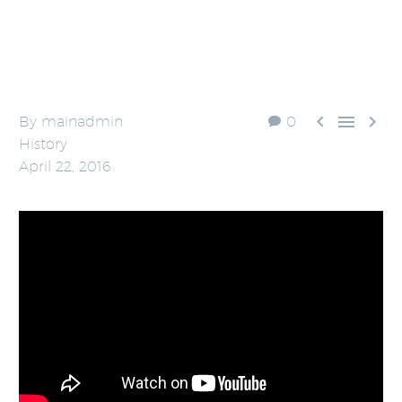



By mainadmin
0
History
April 22, 2016