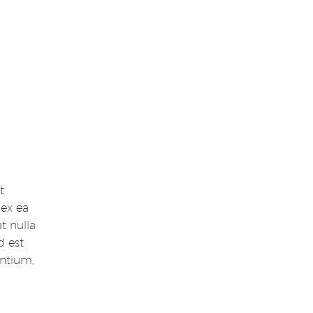
t
 ex ea
t nulla
d est
antium,