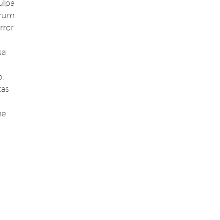
ulpa
orum.
rror
sa
.
as
ne