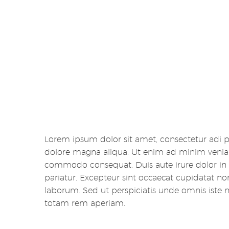
DOLOR SIT AMET
Lorem ipsum dolor sit amet, consectet
adipisicing elit, sed do eiusmod temp
incididunt ut labore et dolore magna ali
Lorem ipsum dolor sit amet, consectetur adi pi
dolore magna aliqua. Ut enim ad minim veniam,
commodo consequat. Duis aute irure dolor in re
pariatur. Excepteur sint occaecat cupidatat non
laborum. Sed ut perspiciatis unde omnis iste
totam rem aperiam.