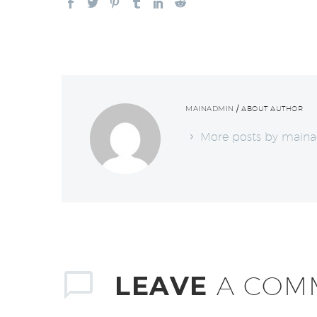
MAINADMIN
/ ABOUT AUTHOR
More posts by main
LEAVE
A COM