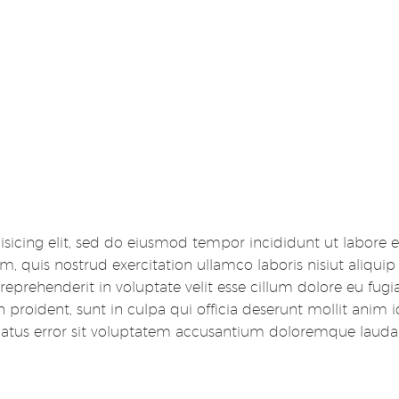
ur
or
qua.
sicing elit, sed do eiusmod tempor incididunt ut labore e
 quis nostrud exercitation ullamco laboris nisiut aliquip
prehenderit in voluptate velit esse cillum dolore eu fugia
 proident, sunt in culpa qui officia deserunt mollit anim i
 natus error sit voluptatem accusantium doloremque laud