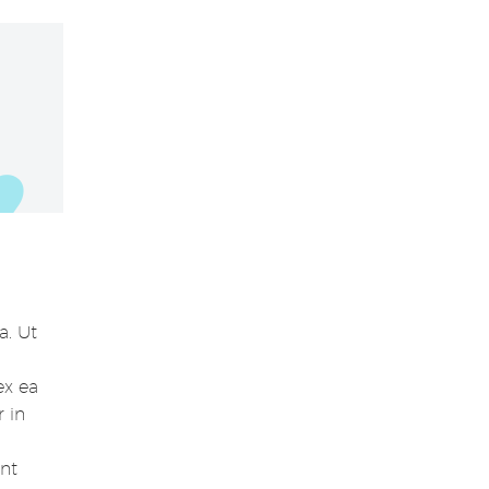
a. Ut
ex ea
 in
int