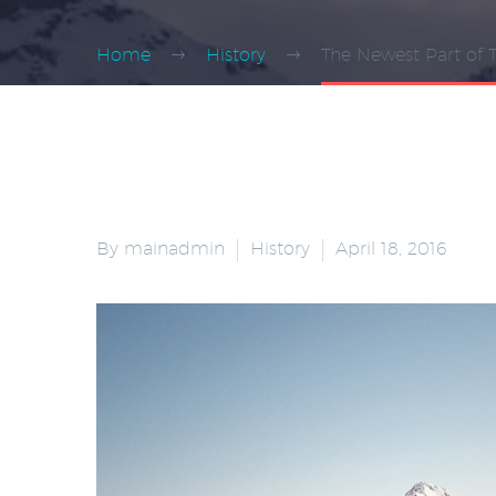
Home
History
The Newest Part of
By mainadmin
History
April 18, 2016