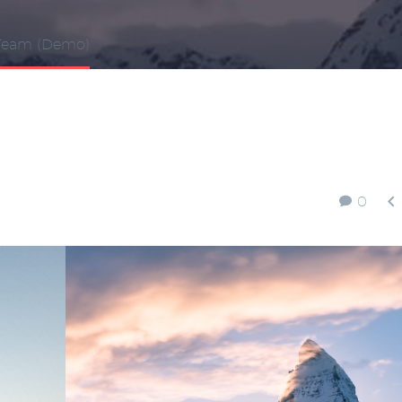
 Team (Demo)

0